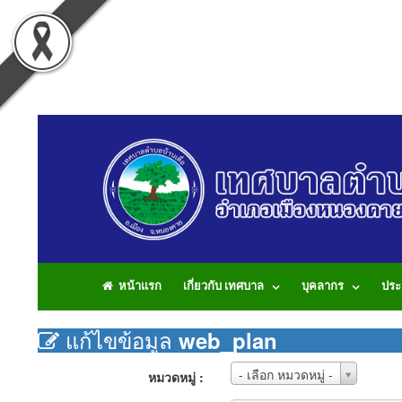
หน้าแรก
เกี่ยวกับ เทศบาล
บุคลากร
ประ
แก้ไขข้อมูล
web_plan
หมวด
- เลือก หมวดหมู่ -
หมวดหมู่ :
หมู่