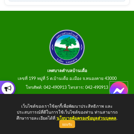
เทศบาลตำบลบ้านเดื่อ
เลขที่ 199 หมู่ที่ 5 ต.บ้านเดื่อ อ.เมือง จ.หนองคาย 43000
โทรศัพท์: 042-490913 โทรสาร: 042-490913
E-Mail: tumbonbanduea@gmail.com
เว็บไซต์ของเราใช้คุกกี้เพื่อพัฒนาประสิทธิภาพ และ
ประสบการณ์ที่ดีในการใช้เว็บไซต์ของท่าน ท่านสามารถ
ศึกษารายละเอียดได้ที่
นโยบายคุ้มครองข้อมูลส่วนบุคคล
.
ยอมรับ
Copyright © 2026 All Right Resive
http://www.tumbonbanduea.go.th