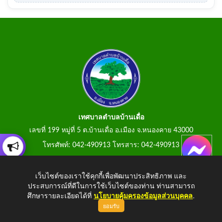
เทศบาลตำบลบ้านเดื่อ
เลขที่ 199 หมู่ที่ 5 ต.บ้านเดื่อ อ.เมือง จ.หนองคาย 43000
โทรศัพท์: 042-490913 โทรสาร: 042-490913
E-Mail: tumbonbanduea@gmail.com
เว็บไซต์ของเราใช้คุกกี้เพื่อพัฒนาประสิทธิภาพ และ
ประสบการณ์ที่ดีในการใช้เว็บไซต์ของท่าน ท่านสามารถ
ศึกษารายละเอียดได้ที่
นโยบายคุ้มครองข้อมูลส่วนบุคคล
.
ยอมรับ
Copyright © 2026 All Right Resive
http://www.tumbonbanduea.go.th