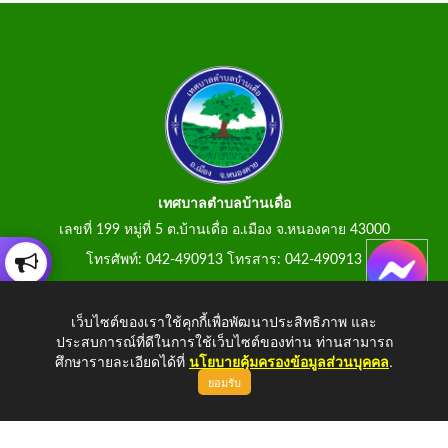
เทศบาลตำบลบ้านเดื่อ
เลขที่ 199 หมู่ที่ 5 ต.บ้านเดื่อ อ.เมือง จ.หนองคาย 43000
โทรศัพท์: 042-490913 โทรสาร: 042-490913
E-Mail: tumbonbanduea@gmail.com
เว็บไซต์ของเราใช้คุกกี้เพื่อพัฒนาประสิทธิภาพ และ
ประสบการณ์ที่ดีในการใช้เว็บไซต์ของท่าน ท่านสามารถ
ศึกษารายละเอียดได้ที่
นโยบายคุ้มครองข้อมูลส่วนบุคคล
.
ยอมรับ
Copyright © 2026 All Right Resive
http://www.tumbonbanduea.go.th