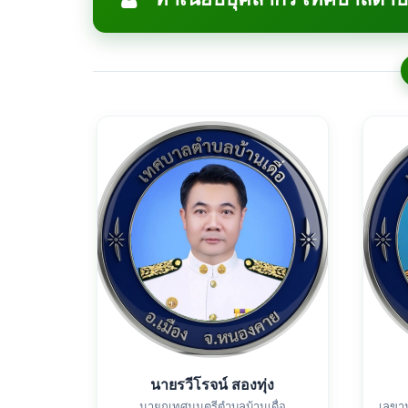
นายรวีโรจน์ สองทุ่ง
นายกเทศมนตรีตำบลบ้านเดื่อ
เลขา