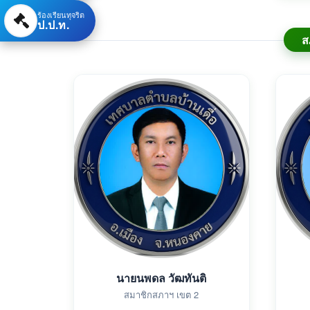
ร้องเรียนทุจริต
ป.ป.ท.
ส
นายนพดล วัฒทันติ
สมาชิกสภาฯ เขต 2