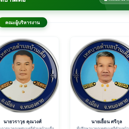
คณะผู้บริหารงาน
นายวราวุธ คุณวงศ์
นายเยื้อน ศรีกุล
นุการนายกเทศมนตรีตำบลบ้านเดื่อ
ที่ปรึกษานายกเทศมนตรีตำบลบ้าน