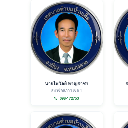
นายไพวัลย์ หาญราชา
ร
สมาชิกสภาฯ เขต 1
098-172753