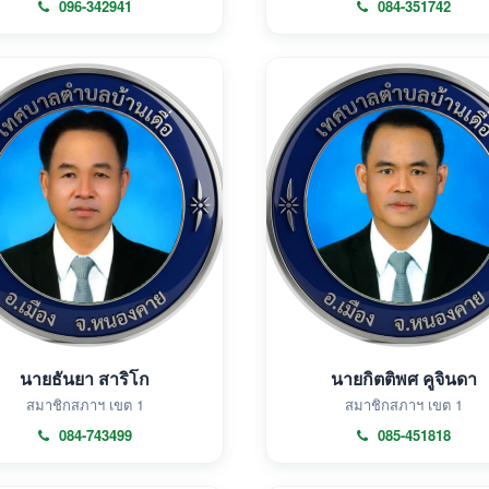
096-342941
084-351742
นายธันยา สาริโก
นายกิตติพศ คูจินดา
สมาชิกสภาฯ เขต 1
สมาชิกสภาฯ เขต 1
084-743499
085-451818