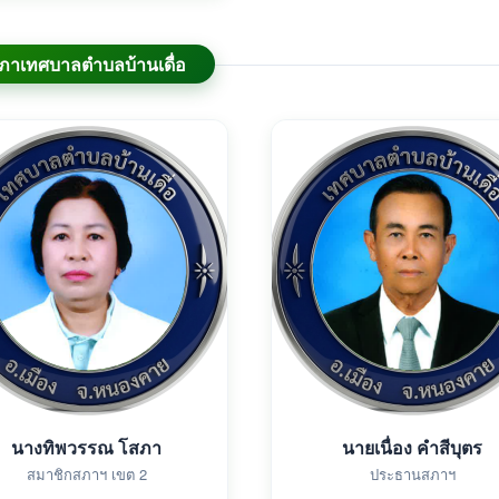
ภาเทศบาลตำบลบ้านเดื่อ
นางทิพวรรณ โสภา
นายเนื่อง คำสีบุตร
สมาชิกสภาฯ เขต 2
ประธานสภาฯ