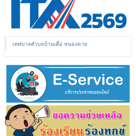
เทศบาลตำบลบ้านเดื่อ หนองคาย