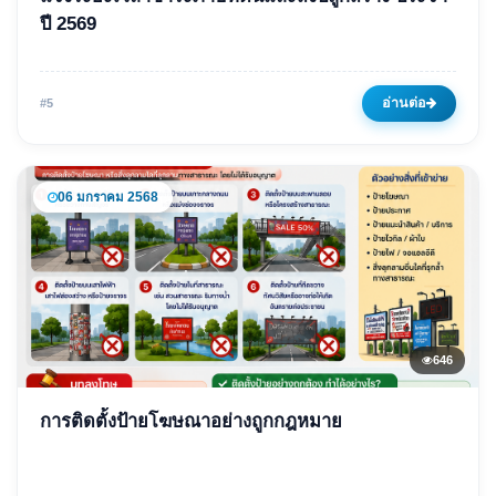
แจ้งระยะเวลาชำระภาษีที่ดิน
ปี 2569
และสิ่งปลูกสร้าง ประจำปี 2569
24 มิถุนายน 2569
493 ครั้ง
อ่านต่อ
#5
06 มกราคม 2568
646
ข่าวเด่น
การติดตั้งป้ายโฆษณาอย่างถูกกฎหมาย
การติดตั้งป้ายโฆษณาอย่างถูก
กฎหมาย