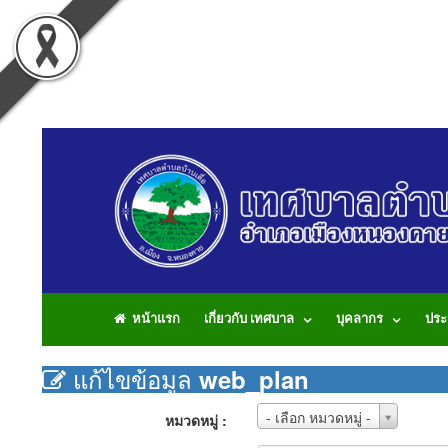
หน้าแรก
เกี่ยวกับ เทศบาล
บุคลากร
ประ
แก้ไขข้อมูล
web_plan
หมวด
- เลือก หมวดหมู่ -
หมวดหมู่ :
หมู่