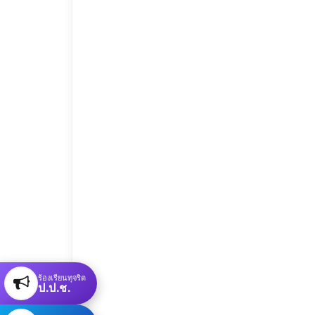
ร้องเรียนทุจริต
ป.ป.ช.