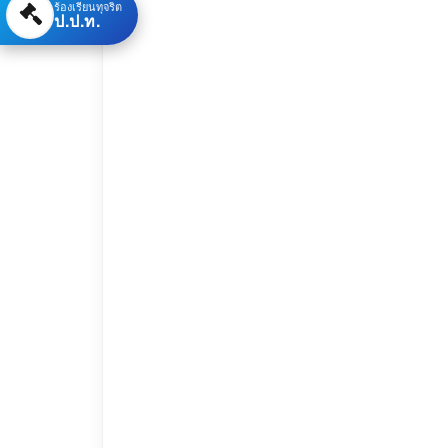
ร้องเรียนทุจริต
ป.ป.ท.