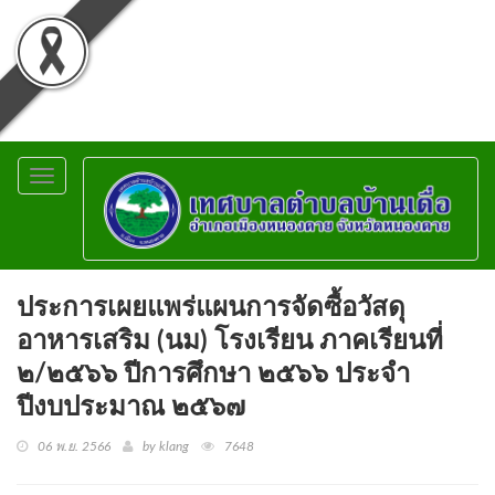
Toggle
navigation
ประการเผยแพร่แผนการจัดซื้อวัสดุ
อาหารเสริม (นม) โรงเรียน ภาคเรียนที่
๒/๒๕๖๖ ปีการศึกษา ๒๕๖๖ ประจำ
ปีงบประมาณ ๒๕๖๗
06 พ.ย. 2566
by klang
7648