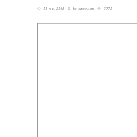
13 พ.ค. 2568
by supaponjin
3572