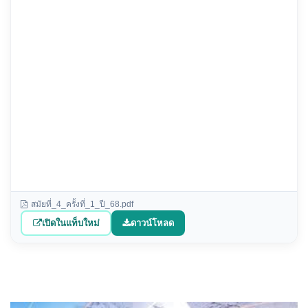
สมัยที่_4_ครั้งที่_1_ปี_68.pdf
เปิดในแท็บใหม่
ดาวน์โหลด