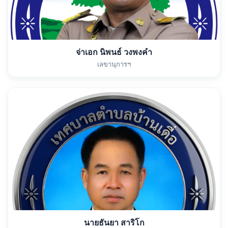
จ่าเอก นิพนธ์ วงพงคำ
เลขานุการฯ
นายธันยา สาริโก