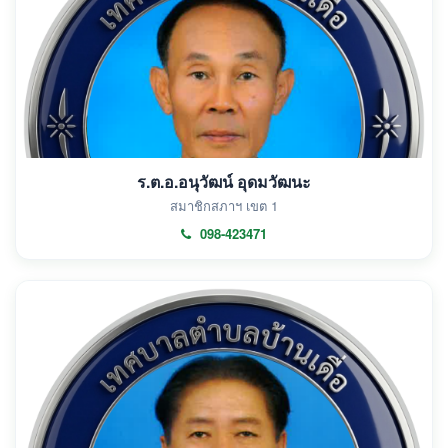
ร.ต.อ.อนุวัฒน์ อุดมวัฒนะ
สมาชิกสภาฯ เขต 1
098-423471