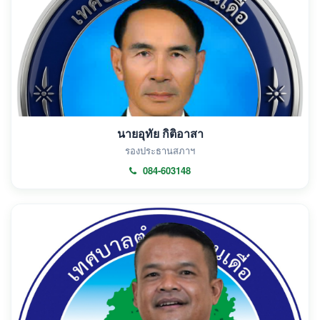
นายอุทัย กิติอาสา
รองประธานสภาฯ
084-603148