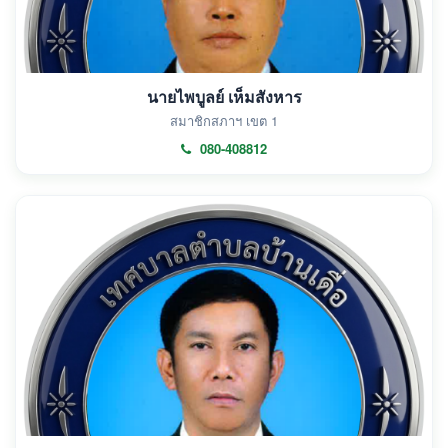
นายไพบูลย์ เห็มสังหาร
สมาชิกสภาฯ เขต 1
080-408812