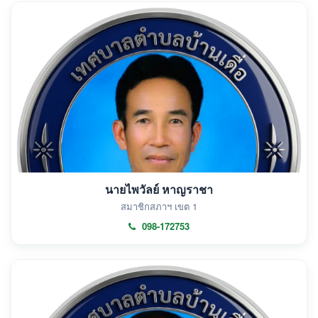
นายไพวัลย์ หาญราชา
สมาชิกสภาฯ เขต 1
098-172753