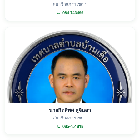
สมาชิกสภาฯ เขต 1
084-743499
นายกิตติพศ คูจินดา
สมาชิกสภาฯ เขต 1
085-451818