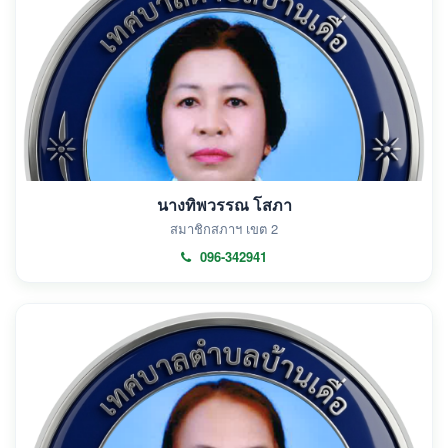
นางทิพวรรณ โสภา
สมาชิกสภาฯ เขต 2
096-342941