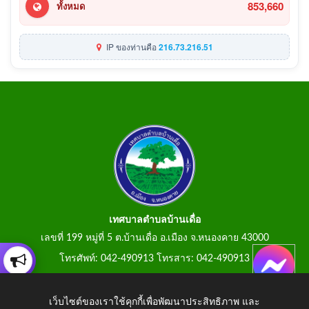
853,660
ทั้งหมด
IP ของท่านคือ
216.73.216.51
เทศบาลตำบลบ้านเดื่อ
เลขที่ 199 หมู่ที่ 5 ต.บ้านเดื่อ อ.เมือง จ.หนองคาย 43000
โทรศัพท์: 042-490913 โทรสาร: 042-490913
E-Mail: tumbonbanduea@gmail.com
เว็บไซต์ของเราใช้คุกกี้เพื่อพัฒนาประสิทธิภาพ และ