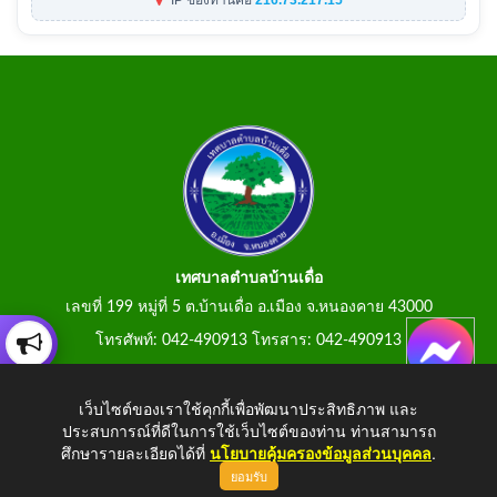
IP ของท่านคือ
216.73.217.15
เทศบาลตำบลบ้านเดื่อ
เลขที่ 199 หมู่ที่ 5 ต.บ้านเดื่อ อ.เมือง จ.หนองคาย 43000
โทรศัพท์: 042-490913 โทรสาร: 042-490913
E-Mail: tumbonbanduea@gmail.com
เว็บไซต์ของเราใช้คุกกี้เพื่อพัฒนาประสิทธิภาพ และ
ประสบการณ์ที่ดีในการใช้เว็บไซต์ของท่าน ท่านสามารถ
ศึกษารายละเอียดได้ที่
นโยบายคุ้มครองข้อมูลส่วนบุคคล
.
ยอมรับ
Copyright © 2026 All Right Resive