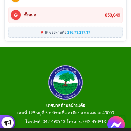
853,649
ทั้งหมด
IP ของท่านคือ
216.73.217.37
เทศบาลตำบลบ้านเดื่อ
เลขที่ 199 หมู่ที่ 5 ต.บ้านเดื่อ อ.เมือง จ.หนองคาย 43000
โทรศัพท์: 042-490913 โทรสาร: 042-490913
E-Mail: tumbonbanduea@gmail.com