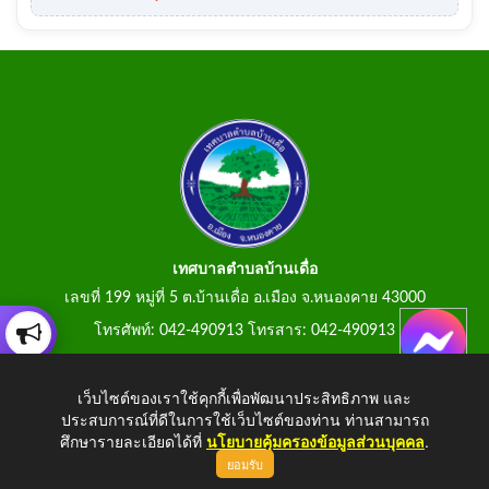
เทศบาลตำบลบ้านเดื่อ
เลขที่ 199 หมู่ที่ 5 ต.บ้านเดื่อ อ.เมือง จ.หนองคาย 43000
โทรศัพท์: 042-490913 โทรสาร: 042-490913
E-Mail: tumbonbanduea@gmail.com
เว็บไซต์ของเราใช้คุกกี้เพื่อพัฒนาประสิทธิภาพ และ
ประสบการณ์ที่ดีในการใช้เว็บไซต์ของท่าน ท่านสามารถ
ศึกษารายละเอียดได้ที่
นโยบายคุ้มครองข้อมูลส่วนบุคคล
.
ยอมรับ
Copyright © 2026 All Right Resive