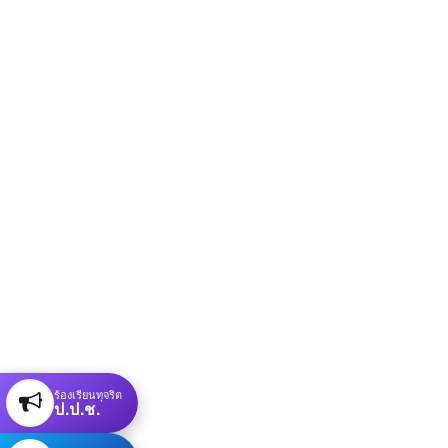
ร้องเรียนทุจริต
ป.ป.ช.