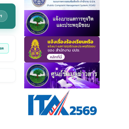
ร
ียด