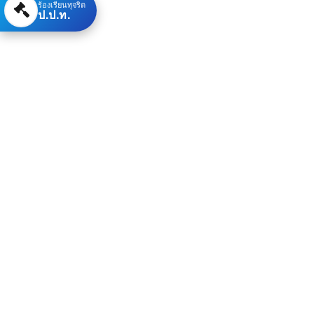
ร้องเรียนทุจริต
ป.ป.ท.