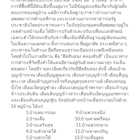
เก่าแก่ที่ก่อตั้งขึ้นประมาณปี พ.ศ. 2400 ชื่อ "บ้านเดื่อ" มาจาก
การที่พื้นที่นี้มีต้นเดื่อขึ้นอยู่มาก ไม่มีข้อมูลแน่ชัดเกี่ยวกับผู้ก่อตั้ง
คนแรกของหมู่บ้าน แต่มีการสันนิษฐานว่าชาวบ้านบางส่วน
อพยพมาจากตำบลสีกาย และบางส่วนมาจากสาธารณรัฐ
ประชาธิปไตยประชาชนลาว ในปัจจุบันกลุ่มคนที่อพยพมาอยู่ใน
เขตตำบลบ้านเดื่อ ได้มีการปรับตัวและปรับเปลี่ยนเอกลักษณ์
เฉพาะตัวให้กลมกลืนกับชาวพื้นเมืองที่ตั้งถิ่นฐานอยู่เดิมจนแทบ
ไม่เห็นความแตกต่าง ทั้งการแต่งกาย ที่อยู่อาศัย ประเพณีต่าง ๆ
ประชาชนในตำบล ยึดถือขนบธรรมเนียมประเพณีเหมือนคน
ไทยทั่วไปในภาคอีสาน คือ "ฮีตสิบสอง คลองสิบสี่" เป็นแนวทาง
การดำรงชีวิตซึ่งทำให้แดนอีสานอยู่กันด้วยความผาสุก ร่มเย็น
ตลอดมา โดยมีรายละเอียดเกี่ยวกับปีฮีดสิบสอง ดังนี้ เดือนอ้าย
บุญเข้ากรรม เดือนยี่บุญคูณลาน เดือนสามบุญข้าวจี่ เดือนสี่บุญ
พระเวส เดือนห้าบุญสรงน้ำหรือบุญตรุษสงกรานต์ เดือนหกบุญ
บั้งไฟ เดือนเจ็ดบุญชำฮะ เดือนแปดบุญเข้าพรรษา เดือนเก้าบุญ
ข้าวประดับดิน เดือนสิบบุญข้าวสาก เดือนสิบเอ็ดบุญออกพรรษา
และเดือนสิบสองบุญกฐิน ปัจจุบันตำบลบ้านเดื่อประกอบไปด้วย
16 หมู่บ้าน ได้แก่
1.บ้านหมากก่อง 9.บ้านพวกเหนือ
2.บ้านเดื่อ 10.บ้านหาดศรีทอง
3.บ้านเสริมสุข 11.บ้านพวกกลาง
4.บ้านหัวหาดใต้ 12.บ้านหาดเจริญ
5.บ้านพวกใต้ 13.บ้านเดื่ออุดม