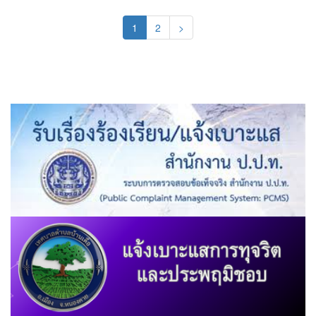
(current)
1
2
>