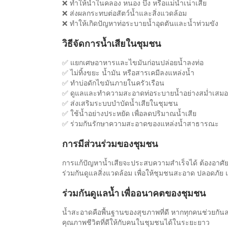
❌ ทำให้น้ำในคลอง หนอง บึง หรือแม่น้ำเน่าเสีย
❌ ส่งผลกระทบต่อสัตว์น้ำและสิ่งแวดล้อม
❌ ทำให้เกิดปัญหาท่อระบายน้ำอุดตันและน้ำท่วมขัง
วิธีจัดการน้ำเสียในชุมชน
✅ แยกเศษอาหารและไขมันก่อนปล่อยน้ำลงท่อ
✅ ไม่ทิ้งขยะ น้ำมัน หรือสารเคมีลงแหล่งน้ำ
✅ ทำบ่อดักไขมันภายในครัวเรือน
✅ ดูแลและทำความสะอาดท่อระบายน้ำอย่างสม่ำเสมอ
✅ ส่งเสริมระบบบำบัดน้ำเสียในชุมชน
✅ ใช้น้ำอย่างประหยัด เพื่อลดปริมาณน้ำเสีย
✅ ร่วมกันรักษาความสะอาดของแหล่งน้ำสาธารณะ
การมีส่วนร่วมของชุมชน
การแก้ปัญหาน้ำเสียจะประสบความสำเร็จได้ ต้องอาศัย
ร่วมกันดูแลสิ่งแวดล้อม เพื่อให้ชุมชนสะอาด ปลอดภัย แล
ร่วมกันดูแลน้ำ เพื่ออนาคตของชุมชน
น้ำสะอาดคือพื้นฐานของสุขภาพที่ดี หากทุกคนช่วยกันล
คุณภาพชีวิตที่ดีให้กับคนในชุมชนได้ในระยะยาว