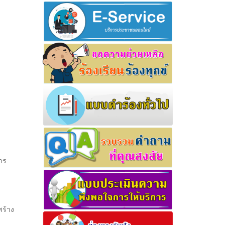
าร
สร้าง