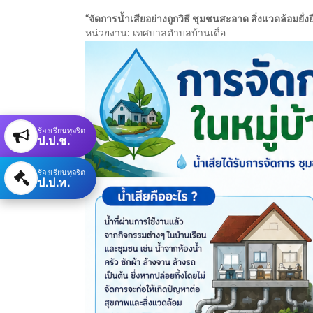
“จัดการน้ำเสียอย่างถูกวิธี ชุมชนสะอาด สิ่งแวดล้อมยั่งย
หน่วยงาน: เทศบาลตำบลบ้านเดื่อ
ร้องเรียนทุจริต
ป.ป.ช.
ร้องเรียนทุจริต
ป.ป.ท.