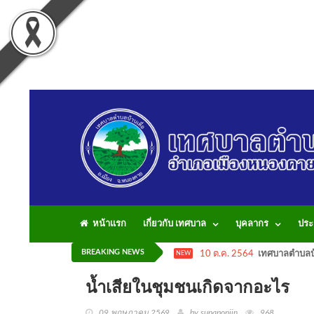
หน้าแรก
เกี่ยวกับ เทศบาล
บุคลากร
ประ
BREAKING NEWS
10 ต.ค. 2564
เทศบาลตำบลบ้
NEW
น้ำเสียในชุมชนเกิดจากอะไร
09 พฤษภาคม 2569
by supaponjin
968