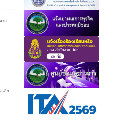
 หาก
ลเสีย