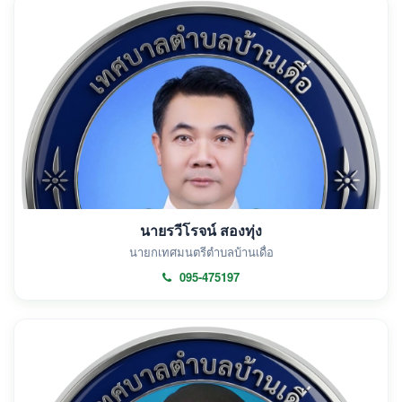
นายรวีโรจน์ สองทุ่ง
นายกเทศมนตรีตำบลบ้านเดื่อ
095-475197