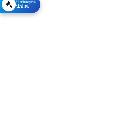
ร้องเรียนทุจริต
ป.ป.ท.