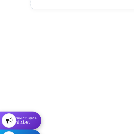
ร้องเรียนทุจริต
ป.ป.ช.