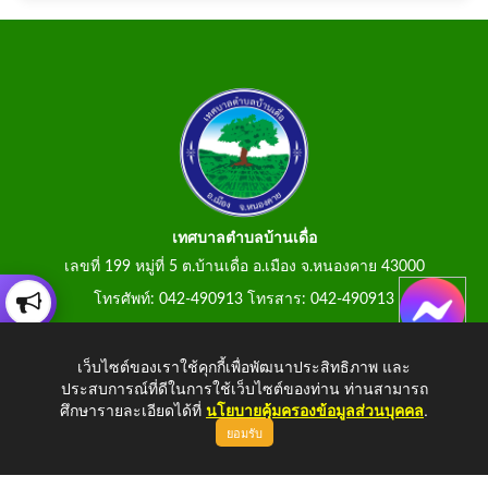
เทศบาลตำบลบ้านเดื่อ
เลขที่ 199 หมู่ที่ 5 ต.บ้านเดื่อ อ.เมือง จ.หนองคาย 43000
โทรศัพท์: 042-490913 โทรสาร: 042-490913
E-Mail: tumbonbanduea@gmail.com
เว็บไซต์ของเราใช้คุกกี้เพื่อพัฒนาประสิทธิภาพ และ
ประสบการณ์ที่ดีในการใช้เว็บไซต์ของท่าน ท่านสามารถ
ศึกษารายละเอียดได้ที่
นโยบายคุ้มครองข้อมูลส่วนบุคคล
.
ยอมรับ
Copyright © 2026 All Right Resive
http://www.tumbonbanduea.go.th