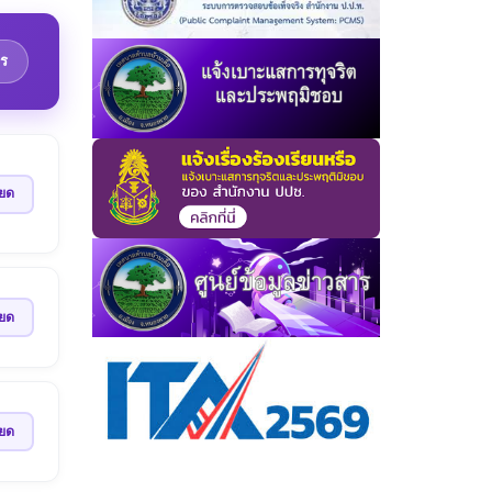
ร
ียด
ียด
ียด