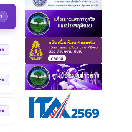
ร
ียด
ียด
ียด