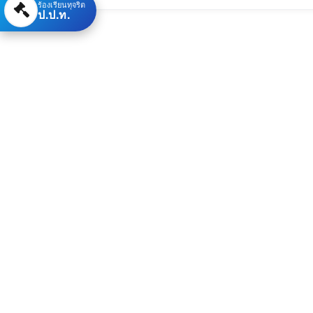
ร้องเรียนทุจริต
ป.ป.ท.