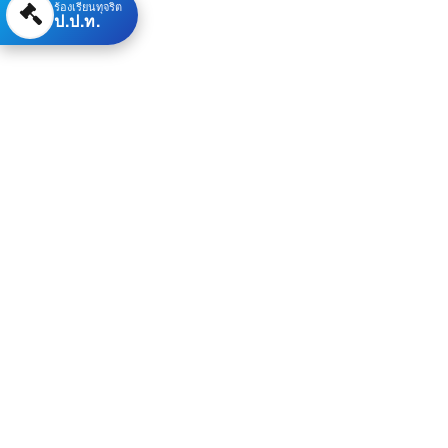
ร้องเรียนทุจริต
ป.ป.ท.