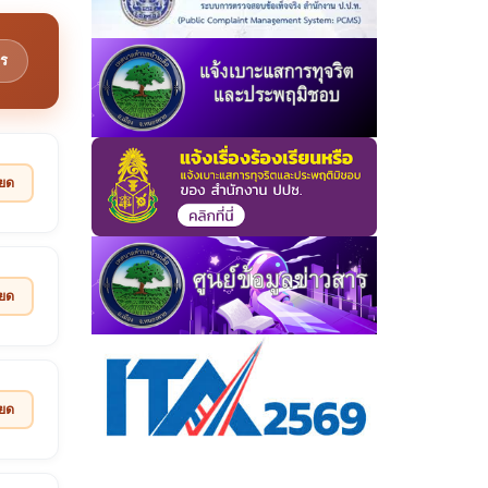
ร
ียด
ียด
ียด