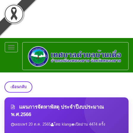
Toggle
navigation
ย้อนกลับ
แผนการจัดหาพัสดุ ประจำปีงบประมาณ
พ.ศ.2566
เผยแพร่ 20 ต.ค. 2565
โดย klang
เปิดอ่าน 4474 ครั้ง