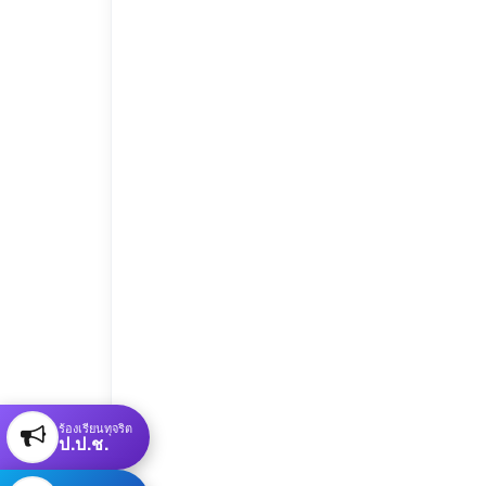
ร้องเรียนทุจริต
ป.ป.ช.