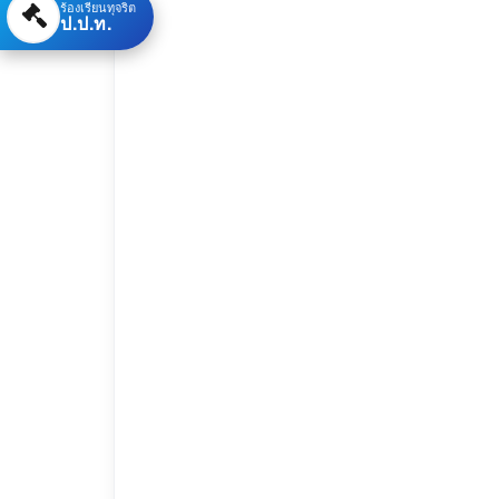
ร้องเรียนทุจริต
ป.ป.ท.