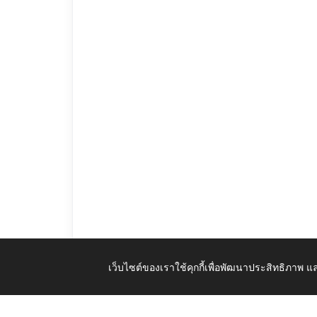
เว็บไซต์ของเราใช้คุกกี้เพื่อพัฒนาประสิทธิภาพ
ประกาศแผนพัฒนาบุคลากร_3_ปี_ประจำปีงบประมาณ_พ_ศ_