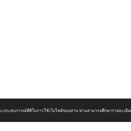
 และประสบการณ์ที่ดีในการใช้เว็บไซต์ของท่าน ท่านสามารถศึกษารายละเอียด
เปิดในแท็บใหม่
ดาวน์โ
_2567-2569.pdf