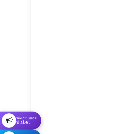
ร้องเรียนทุจริต
ป.ป.ช.