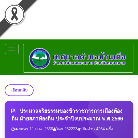
Toggle
navigation
ย้อนกลับ
ประมวลจริยธรรมของข้าราชการการเมืองท้อง
ถิ่น ฝ่ายสภาท้องถิ่น ประจำปีงบประมาณ พ.ศ.2566
เผยแพร่ 11 ม.ค. 2566
โดย 252223
เปิดอ่าน 4264 ครั้ง