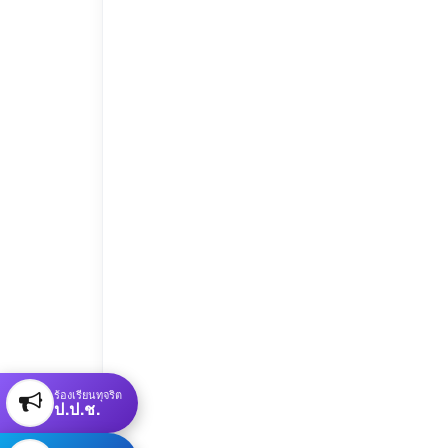
ร้องเรียนทุจริต
ป.ป.ช.