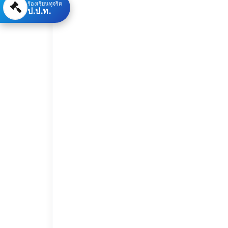
ร้องเรียนทุจริต
ป.ป.ท.