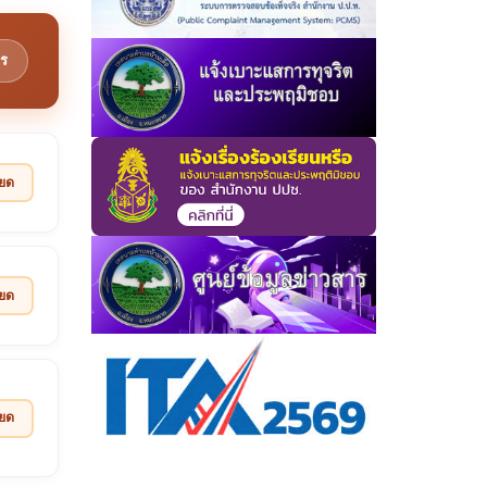
ร
ียด
ียด
ียด