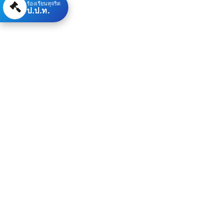
ร้องเรียนทุจริต
ป.ป.ท.