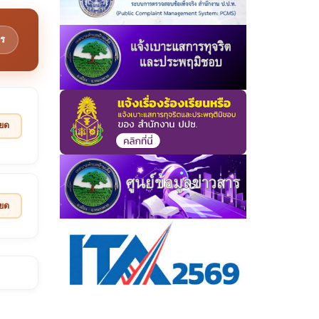
ร
ียด
ียด