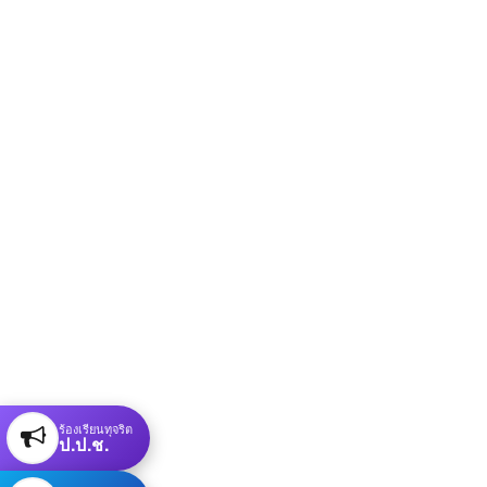
ร้องเรียนทุจริต
ป.ป.ช.