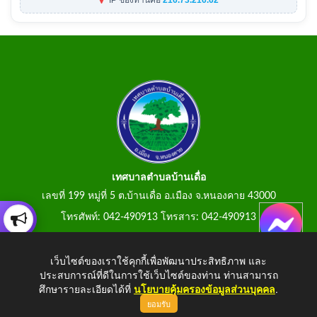
IP ของท่านคือ
216.73.216.62
เทศบาลตำบลบ้านเดื่อ
เลขที่ 199 หมู่ที่ 5 ต.บ้านเดื่อ อ.เมือง จ.หนองคาย 43000
โทรศัพท์: 042-490913 โทรสาร: 042-490913
E-Mail: tumbonbanduea@gmail.com
เว็บไซต์ของเราใช้คุกกี้เพื่อพัฒนาประสิทธิภาพ และ
ประสบการณ์ที่ดีในการใช้เว็บไซต์ของท่าน ท่านสามารถ
ศึกษารายละเอียดได้ที่
นโยบายคุ้มครองข้อมูลส่วนบุคคล
.
ยอมรับ
Copyright © 2026 All Right Resive