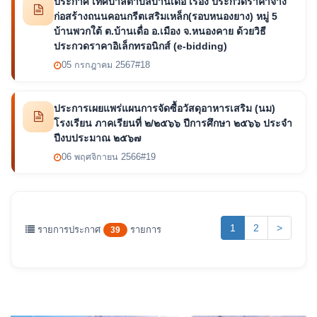
ประกาศ เทศบาลตำบลบ้านเดื่อ เรื่อง ประกวดราคาจ้าง
ก่อสร้างถนนคอนกรีตเสริมเหล็ก(รอบหนองยาง) หมู่ 5
บ้านพวกใต้ ต.บ้านเดื่อ อ.เมือง จ.หนองคาย ด้วยวิธี
ประกวดราคาอิเล็กทรอนิกส์ (e-bidding)
05 กรกฎาคม 2567
#18
ประการเผยแพร่แผนการจัดซื้อวัสดุอาหารเสริม (นม)
โรงเรียน ภาคเรียนที่ ๒/๒๕๖๖ ปีการศึกษา ๒๕๖๖ ประจำ
ปีงบประมาณ ๒๕๖๗
06 พฤศจิกายน 2566
#19
(current)
1
2
>
รายการประกาศ
รายการ
39