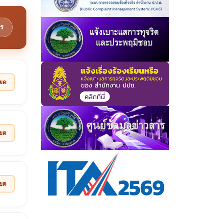
ร
ียด
ียด
ียด