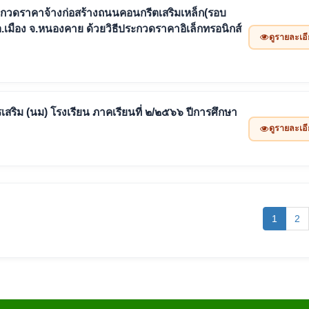
ะกวดราคาจ้างก่อสร้างถนนคอนกรีตเสริมเหล็ก(รอบ
 อ.เมือง จ.หนองคาย ด้วยวิธีประกวดราคาอิเล็กทรอนิกส์
ดูรายละเอ
สริม (นม) โรงเรียน ภาคเรียนที่ ๒/๒๕๖๖ ปีการศึกษา
ดูรายละเอ
(curren
1
2