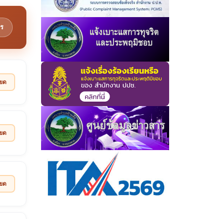
ร
ียด
ียด
ียด