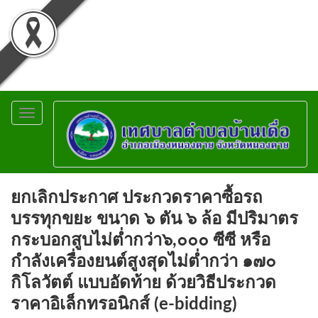
Toggle
navigation
ยกเลิกประกาศ ประกวดราคาซื้อรถ
บรรทุกขยะ ขนาด ๖ ตัน ๖ ล้อ มีปริมาตร
กระบอกสูบไม่ต่ำกว่า๖,๐๐๐ ซีซี หรือ
กำลังเครื่องยนต์สูงสุดไม่ต่ำกว่า ๑๗๐
กิโลวัตต์ แบบอัดท้าย ด้วยวิธีประกวด
ราคาอิเล็กทรอนิกส์ (e-bidding)