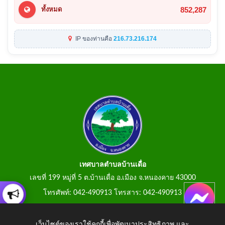
852,287
ทั้งหมด
IP ของท่านคือ
216.73.216.174
เทศบาลตำบลบ้านเดื่อ
เลขที่ 199 หมู่ที่ 5 ต.บ้านเดื่อ อ.เมือง จ.หนองคาย 43000
โทรศัพท์: 042-490913 โทรสาร: 042-490913
E-Mail: tumbonbanduea@gmail.com
เว็บไซต์ของเราใช้คุกกี้เพื่อพัฒนาประสิทธิภาพ และ