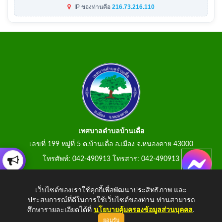
IP ของท่านคือ
216.73.216.110
เทศบาลตำบลบ้านเดื่อ
เลขที่ 199 หมู่ที่ 5 ต.บ้านเดื่อ อ.เมือง จ.หนองคาย 43000
โทรศัพท์: 042-490913 โทรสาร: 042-490913
E-Mail: tumbonbanduea@gmail.com
เว็บไซต์ของเราใช้คุกกี้เพื่อพัฒนาประสิทธิภาพ และ
ประสบการณ์ที่ดีในการใช้เว็บไซต์ของท่าน ท่านสามารถ
ศึกษารายละเอียดได้ที่
นโยบายคุ้มครองข้อมูลส่วนบุคคล
.
ยอมรับ
Copyright © 2026 All Right Resive