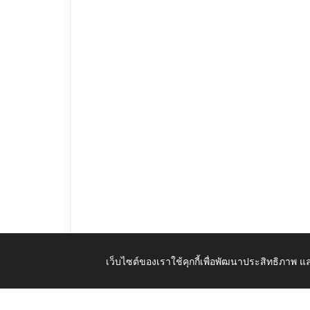
เว็บไซต์ของเราใช้คุกกี้เพื่อพัฒนาประสิทธิภาพ
แบบบัญชีแสดงรายการสิ่งปลูกสร้าง_(ภ_ด_ส_1)_2566.pdf