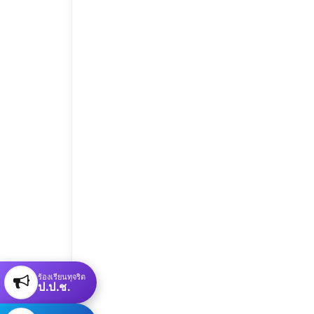
ร้องเรียนทุจริต
ป.ป.ช.