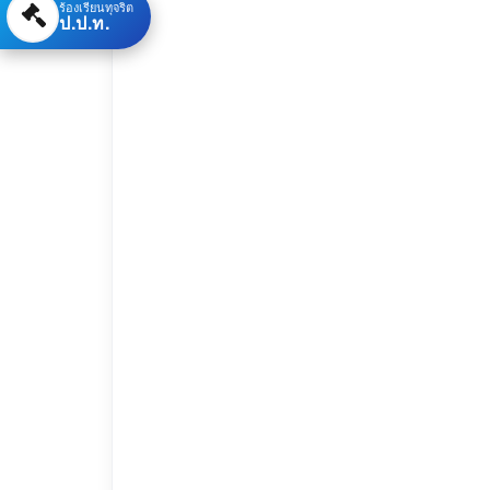
ร้องเรียนทุจริต
ป.ป.ท.