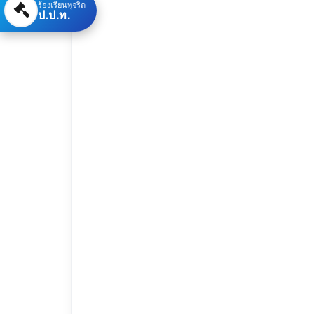
ร้องเรียนทุจริต
ป.ป.ท.