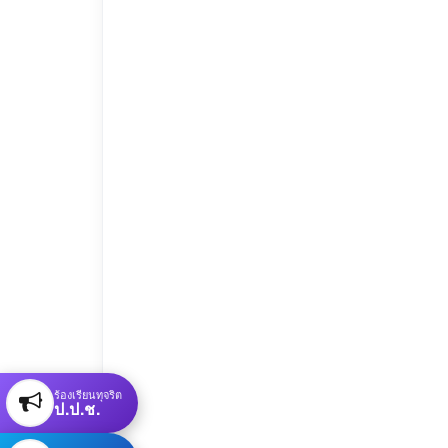
ร้องเรียนทุจริต
ป.ป.ช.