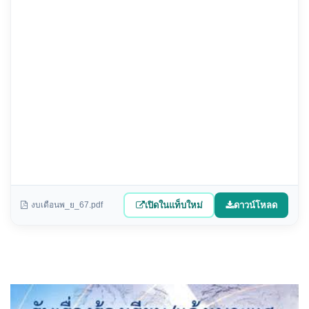
เปิดในแท็บใหม่
ดาวน์โหลด
งบเดือนพ_ย_67.pdf