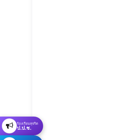
ร้องเรียนทุจริต
ป.ป.ช.