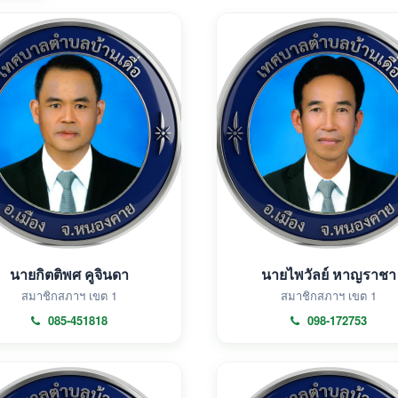
นายกิตติพศ คูจินดา
นายไพวัลย์ หาญราชา
สมาชิกสภาฯ เขต 1
สมาชิกสภาฯ เขต 1
085-451818
098-172753