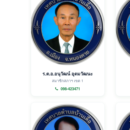
ร.ต.อ.อนุวัฒน์ อุดมวัฒนะ
สมาชิกสภาฯ เขต 1
098-423471