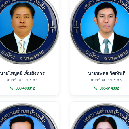
นายไพบูลย์ เห็มสังหาร
นายนพดล วัฒทันติ
สมาชิกสภาฯ เขต 1
สมาชิกสภาฯ เขต 2
080-408812
065-614302