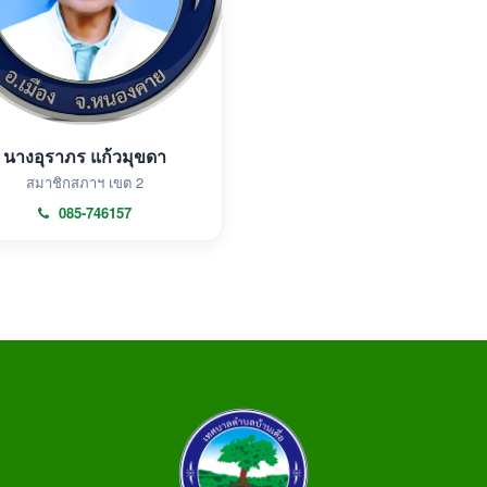
นางอุราภร แก้วมุขดา
สมาชิกสภาฯ เขต 2
085-746157