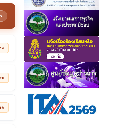
ร
ียด
ียด
ียด