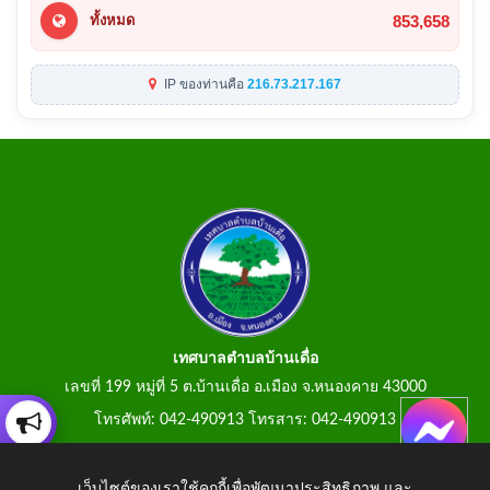
853,658
ทั้งหมด
IP ของท่านคือ
216.73.217.167
เทศบาลตำบลบ้านเดื่อ
เลขที่ 199 หมู่ที่ 5 ต.บ้านเดื่อ อ.เมือง จ.หนองคาย 43000
โทรศัพท์: 042-490913 โทรสาร: 042-490913
E-Mail: tumbonbanduea@gmail.com
เว็บไซต์ของเราใช้คุกกี้เพื่อพัฒนาประสิทธิภาพ และ