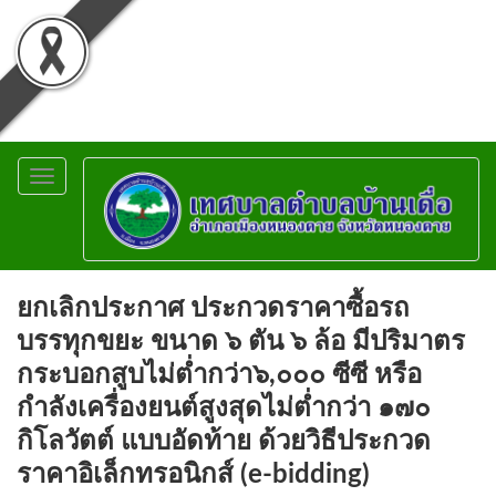
Toggle
navigation
ยกเลิกประกาศ ประกวดราคาซื้อรถ
บรรทุกขยะ ขนาด ๖ ตัน ๖ ล้อ มีปริมาตร
กระบอกสูบไม่ต่ำกว่า๖,๐๐๐ ซีซี หรือ
กำลังเครื่องยนต์สูงสุดไม่ต่ำกว่า ๑๗๐
กิโลวัตต์ แบบอัดท้าย ด้วยวิธีประกวด
ราคาอิเล็กทรอนิกส์ (e-bidding)