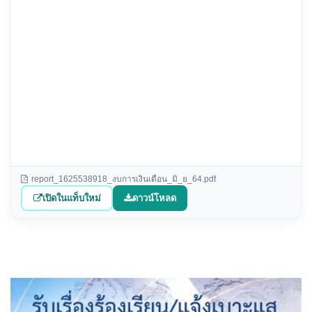
report_1625538918_งบการเงินเดือน_มิ_ย_64.pdf
เปิดในแท็บใหม่
ดาวน์โหลด